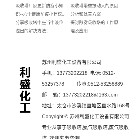
吸收塔厂家更新防疫小知
吸收塔塔壁振动大的原因
识--六个健康防疫小建议。
分析和处置方案
分享吸收塔中座当中液位
探讨酸雾吸收塔的工作原
溢出的解决方法：
理及应用
苏州利盛化工设备有限公司
手机：
13773202218
电话: 0512-
53257378 传真:0512-53258889
邮 箱：13773202218@163.com
地址：太仓市沙溪镇直塘区直水路168号
Copyright © 苏州利盛化工设备有限公司
专业从事于
吸收塔
,
氨气吸收塔
,
废气吸收
塔
, 欢迎来电咨询!