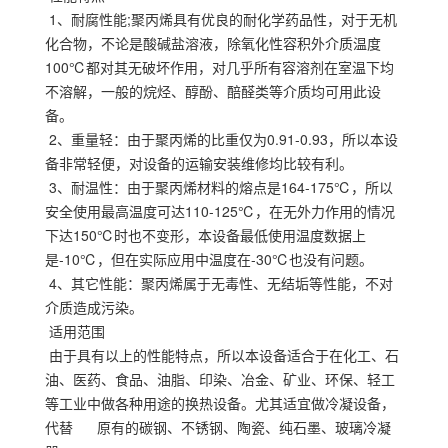
1、耐腐性能;聚丙烯具有优良的耐化学药品性，对于无机
化合物，不论是酸碱盐溶液，除氧化性容积外介质温度
100℃都对其无破坏作用，对几乎所有容溶剂在室温下均
不溶解，一般的烷烃、醇酚、醅醛类等介质均可用此设
备。
2、重量轻：由于聚丙烯的比重仅为0.91-0.93，所以本设
备非常轻便，对设备的运输安装维修均比较有利。
3、耐温性：由于聚丙烯材料的熔点是164-175℃，所以
安全使用最高温度可达110-125℃，在无外力作用的情况
下达150℃时也不变形，本设备最低使用温度数据上
是-10℃，但在实际应用中温度在-30℃也没有问题。
4、其它性能：聚丙烯属于无毒性、无结垢等性能，不对
介质造成污染。
适用范围
由于具有以上的性能特点，所以本设备适合于在化工、石
油、医药、食品、油脂、印染、冶金、矿业、环保、轻工
等工业中做各种用途的换热设备。尤其适宜做冷凝设备，
代替 原有的碳钢、不锈钢、陶瓷、纯石墨、玻璃冷凝