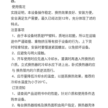
器。
使用情况
实践证明，本设备操作稳定、换热效果良好、安装方便，
安全满足生产需要，最久已经达到12年，充分体现了述的
特点。
注意事项
1、由于本设备材质是PP塑料，质地比较脆，所以在运输
途中严谨碰撞、重物挤压等有损于设备的行为，上下货
时轻拿轻放，安装时要慢速紧固螺丝，以免损坏设备。
2、应避免与明火接触。
3、开车使用时应先通入冷却水，灌满时再通入所换热的
介质。立式换热器的冷却水应下进上出，卧式换热器的应
与 换热管内的介质逆流而行。
4、应尽量降低冷却水的温度，以提高换热效果，推荐的
冷却水温度为小于20℃。
订货须知
1、请查阅产品说明书中的性能，针对介质和使用条件选
购本设备。
2、每台换热器规格及换热面积由用户指定，换热器壳体