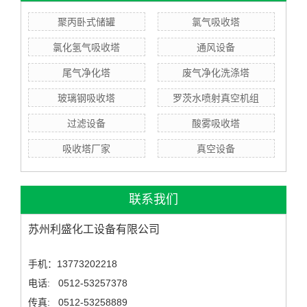
聚丙卧式储罐
氯气吸收塔
氯化氢气吸收塔
通风设备
尾气净化塔
废气净化洗涤塔
玻璃钢吸收塔
罗茨水喷射真空机组
过滤设备
酸雾吸收塔
吸收塔厂家
真空设备
联系我们
苏州利盛化工设备有限公司
手机：13773202218
电话: 0512-53257378
传真: 0512-53258889