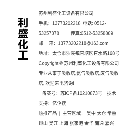
苏州利盛化工设备有限公司
手机：
13773202218
电话: 0512-
53257378 传真:0512-53258889
邮 箱：13773202218@163.com
地址：太仓市沙溪镇直塘区直水路168号
Copyright © 苏州利盛化工设备有限公司
专业从事于
吸收塔
,
氨气吸收塔
,
废气吸收
塔
, 欢迎来电咨询!
备案号：
苏ICP备10210873号
技术
支持：
亿企搜
热推产品
| 主营区域：
吴中
太仓
常熟
昆山
吴江
上海
张家港
金华
南通
嘉兴