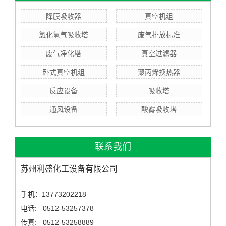
降膜吸收器
真空机组
氯化氢气吸收塔
废气排放标准
废气净化塔
真空过滤器
卧式真空机组
聚丙烯换热器
反应设备
吸收塔
通风设备
酸雾吸收塔
联系我们
苏州利盛化工设备有限公司
手机：13773202218
电话: 0512-53257378
传真: 0512-53258889