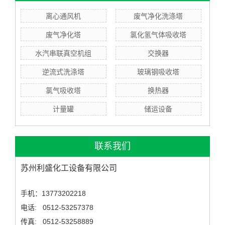
离心通风机
废气净化洗涤塔
废气净化塔
氯化氢气体吸收塔
水汽串联真空机组
交换器
逆流式洗涤塔
玻璃钢吸收塔
氯气吸收塔
换热器
计量罐
储运设备
联系我们
苏州利盛化工设备有限公司
手机：13773202218
电话: 0512-53257378
传真: 0512-53258889