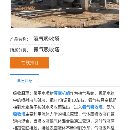
氨气吸收塔
产品名称：
氨气吸收塔
所属分类：
在线预订
详细介绍
吸收原理：采用水喷射
真空机组
作为抽气系统，机组水箱
中的喷射液加碱液，把PH值调到13左右，氨气被真空机组
抽到水箱后不被碱水吸收而溢出，进入
氨气吸收塔
。氨气
吸收塔
主要利用流体力学的相关原理，气体跟吸收液在管
道内混合，当吸收液跟气体混合后通过管道，这时气液两
相跟管壁接触，接触表面液体不断得到冷却，气液激烈碰