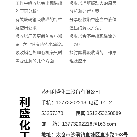
工作中吸收塔会出现溢出
吸收塔塔壁振动大的原因
的原因分析：
分析和处置方案
有关玻璃钢吸收塔的特性
分享吸收塔中座当中液位
及使用要求
溢出的解决方法：
吸收塔厂家更新防疫小知
吸收塔会不会出现溢流的
识--六个健康防疫小建议。
问题？
吸收塔在处理有机废气时
探讨酸雾吸收塔的工作原
需要注意的几个方面
理及应用
苏州利盛化工设备有限公司
手机：
13773202218
电话: 0512-
53257378 传真:0512-53258889
邮 箱：13773202218@163.com
地址：太仓市沙溪镇直塘区直水路168号