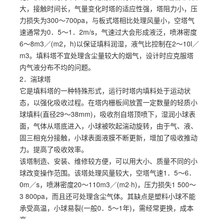
大，接触时间长，气量变化时塔的适应性强，塔阻力小，压
力损失为300～700pa，与板式塔相比处理风量小，空塔气
速通常为0．5～1．2m/s，气速过大会形成液泛，喷淋密度
6～8m3／(m2，h)以保证填料润湿，液气比控制在2～10l／
m3。填料塔不宜处理含尘量较大的烟气，设计时应克服塔
内气液分布不均的问题。
2．湍球塔
它是填料塔的一种特殊形式，运行时塔内填料处于运动状
态，以强化吸收过程。在塔内栅板间放置一定数量的轻质小
球填料(直径29～38mm)，吸收剂自塔顶喷下，湿润小球表
面，气体从塔底进入，小球被吹起湍动旋转，由于气、液、
固三相充分接触，小球表面液膜不断更新，增加了吸收推动
力。提高了吸收效率。
该塔制造、安装、维修较方便，可以用大小、质量不同的小
球改变操作范围。该塔处理风量较大，空塔气速1．5～6．
0m／s，喷淋密度20～110m3／(m2·h)，压力损失1 500～
3 800pa，而且还可处理含尘气体。其缺点是塑料小球不能
承受高温，小球易裂(一般0．5～1年)，需经常更换，成本