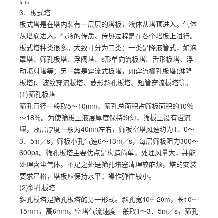
高。
3．板式塔
板式塔是在塔内装有一层层的塔板，液体从塔顶进入。气体
从塔底进入，气液的传质、传热过程是在各个塔板上进行。
板式塔种类很多。大致可分为二类：一类是降液管式，如泡
罩塔、筛孔板塔、浮阀塔、s形单向流板塔、舌形板塔、浮
动喷射塔等；另一类是穿流式板塔，如穿流栅孔板塔(淋降
板塔)、波纹穿流板塔、菱形斜孔板塔、短管穿流板塔等。
(1)筛孔板塔
筛孔直径一般取5～10mm，筛孔总面积占筛板面积的10％
～18％。为使筛板上液层厚度保持均匀，筛板上设有溢流
堰，液层厚度一般为40mn左右，筛板空塔风速约为1．0～
3．5m／s，筛板小孔气速6～13m／s，每层筛板阻力300～
600pa。筛孔板塔主要优点是构造简单，处理风量大，并能
处理含尘气体。不足之处是筛孔堵塞清理较麻烦，塔的安装
要求严格，塔板应保持水平；操作弹性较小。
(2)斜孔板塔
斜孔板塔是筛孔板塔的另一形式。斜孔宽10～20m，长10～
15mm，高6mm。空塔气流速度一般取1～3．5m／s，筛孔