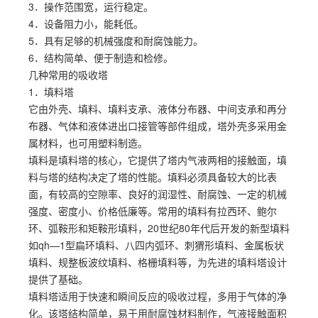
3．操作范围宽，运行稳定。
4．设备阻力小，能耗低。
5．具有足够的机械强度和耐腐蚀能力。
6．结构简单、便于制造和检修。
几种常用的吸收塔
1．填料塔
它由外壳、填料、填料支承、液体分布器、中间支承和再分
布器、气体和液体进出口接管等部件组成，塔外壳多采用金
属材料，也可用塑料制造。
填料是填料塔的核心，它提供了塔内气液两相的接触面，填
料与塔的结构决定了塔的性能。填料必须具备较大的比表
面，有较高的空隙率、良好的润湿性、耐腐蚀、一定的机械
强度、密度小、价格低廉等。常用的填料有拉西环、鲍尔
环、弧鞍形和矩鞍形填料，20世纪80年代后开发的新型填料
如qh—1型扁环填料、八四内弧环、刺猬形填料、金属板状
填料、规整板波纹填料、格栅填料等，为先进的填料塔设计
提供了基础。
填料塔适用于快速和瞬间反应的吸收过程，多用于气体的净
化。该塔结构简单，易于用耐腐蚀材料制作，气液接触面积