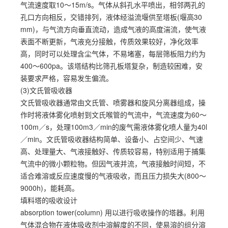
气流速度取10～15m/s。气体从斜孔水平喷出，相邻两孔的
孔口方向相反，交错排列，液体经溢流堰供至塔板(堰高30
mm)，与气流方向垂直流动，造成气液的高度湍流，使气液
表面不断更新，气液充分接触，传质效果较好，净化效率
高，同时可以处理含尘气体，不易堵塞，每层筛板阻力约为
400～600pa。该塔结构比筛孔板塔复杂，制造较困难，安
装要求严格，容易发生偏流。
(3)文氏管吸收器
文氏管吸收器通常由文氏管、喷雾器和旋风分离器组成，操
作时将液体雾化喷射到文氏喉管的气流中，气流速度为60～
100m／s，处理100m3／min的废气需液体雾化喷人量为40l
／min。文氏管吸收器结构简单、设备小、占空间少、气速
高、处理量大、气液接触好、传质较容易，特别适用于捕集
气流中的微小颗粒物。但因气液并流，气液接触时间短，不
适合难溶或反应速度慢的气液吸收，而且压力损失大(800～
9000h)，能耗高。
填料塔的吸收设计
absorption tower(column) 用以进行吸收操作的塔器。利用
气体混合物在液体吸收剂中溶解度的不同，使易溶的组分溶