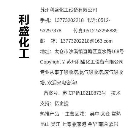
苏州利盛化工设备有限公司
手机：
13773202218
电话: 0512-
53257378 传真:0512-53258889
邮 箱：13773202218@163.com
地址：太仓市沙溪镇直塘区直水路168号
Copyright © 苏州利盛化工设备有限公司
专业从事于
吸收塔
,
氨气吸收塔
,
废气吸收
塔
, 欢迎来电咨询!
备案号：
苏ICP备10210873号
技术
支持：
亿企搜
热推产品
| 主营区域：
吴中
太仓
常熟
昆山
吴江
上海
张家港
金华
南通
嘉兴